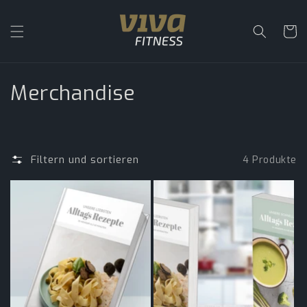
Direkt
zum
Inhalt
Warenko
K
Merchandise
a
t
Filtern und sortieren
4 Produkte
e
g
o
r
i
e