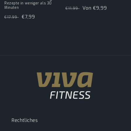
Rezepte in weniger als 30
Normaler
Verkaufspreis
Von €9,99
Minuten
€11,99
Preis
Normaler
Verkaufspreis
€7,99
€17,99
Preis
Rechtliches