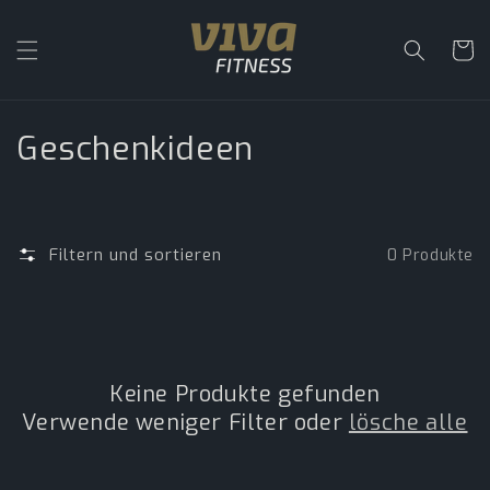
Direkt
zum
Inhalt
Warenko
K
Geschenkideen
a
t
Filtern und sortieren
0 Produkte
e
g
o
Keine Produkte gefunden
r
Verwende weniger Filter oder
lösche alle
i
e